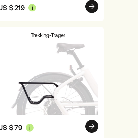
US $
219
Trekking-Träger
US $
79