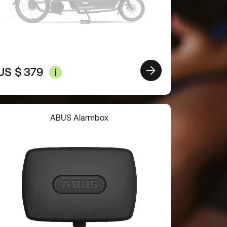
US $
379
ABUS Alarmbox