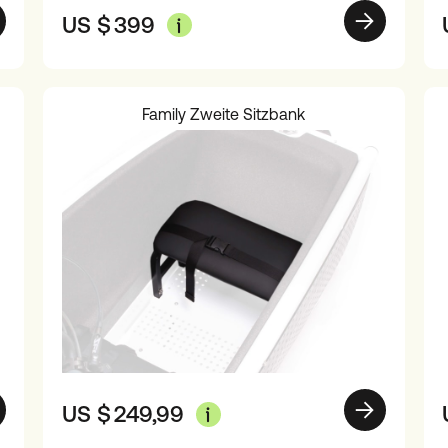
US $
399
Family Zweite Sitzbank
US $
249,99