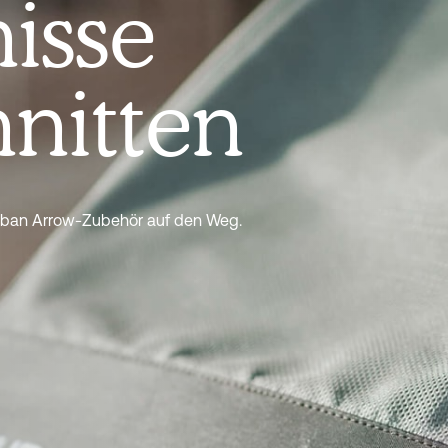
isse
nitten
rban Arrow-Zubehör auf den Weg.