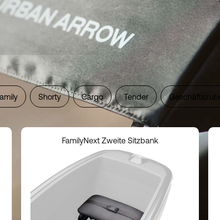
amily
Shorty
Cargo
Tender
Geschäftszub
FamilyNext Zweite Sitzbank