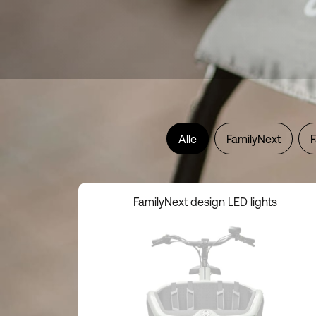
Alle
FamilyNext
F
FamilyNext design LED lights