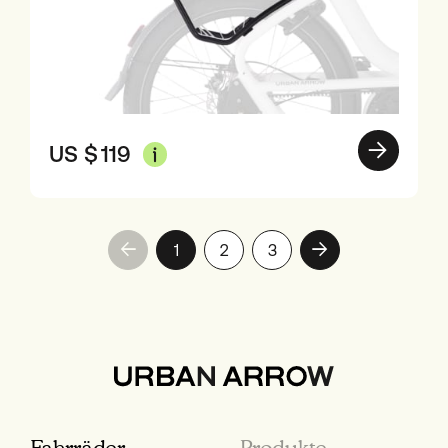
US $
119
1
2
3
Fahrräder
Produkte