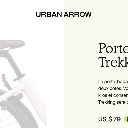
Port
Trek
Le porte-baga
deux côtés. Vo
kilos et conse
Trekking sera d
US $
79