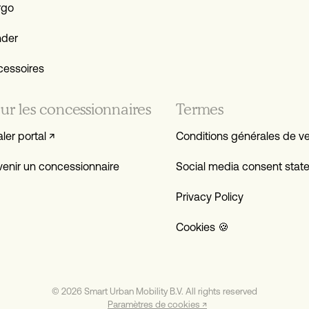
rgo
nder
cessoires
ur les concessionnaires
Termes
ler portal ↗
Conditions générales de v
enir un concessionnaire
Social media consent stat
Privacy Policy
Cookies 🍪
© 2026 Smart Urban Mobility B.V. All rights reserved
Paramètres de cookies ↗