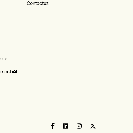
Contactez
ente
ement 📸