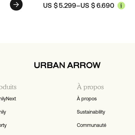
US $
5.299
–
US $
6.690
oduits
À propos
ilyNext
À propos
ily
Sustainability
rty
Communauté