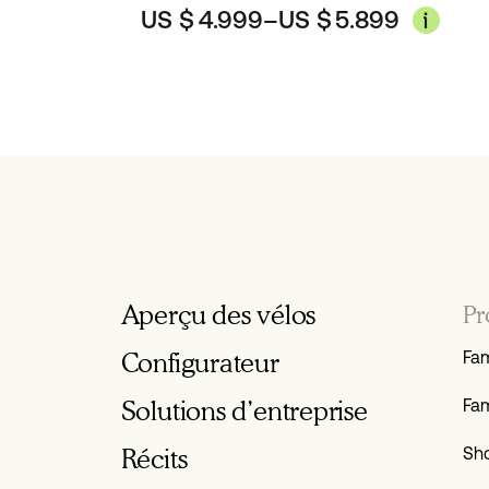
US $
4.999
–
US $
5.899
Aperçu des vélos
Pr
Configurateur
Fam
Solutions d’entreprise
Fam
Récits
Sho