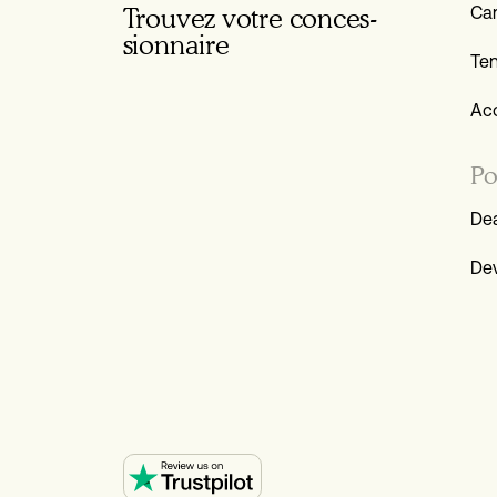
Trouvez votre conces­
Ca
sionnaire
Te
Ac
Po
Dea
Dev