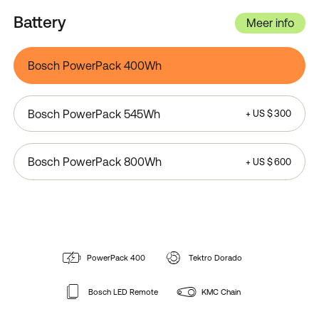
Battery
Meer info
Bosch PowerPack 400Wh
Bosch PowerPack 545Wh
+
US $
300
Bosch PowerPack 800Wh
+
US $
600
PowerPack 400
Tektro Dorado
Bosch LED Remote
KMC Chain