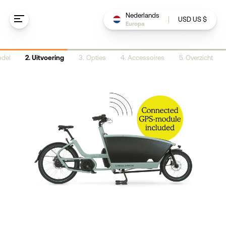
Ga naar de inhoud
Nederlands
USD US $
Europa
del
Uitvoering
Opties
Accessoires
Overzicht