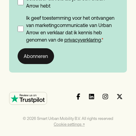
Arrow hebt
Ik geef toestemming voor het ontvangen
van marketingcommunicatie van Urban
Arrow en verklaar dat ik kennis heb
genomen van de
privacyverklaring
.
*
© 2026 Smart Urban Mobility B.V. All rights reserved
Cookie settings ↗