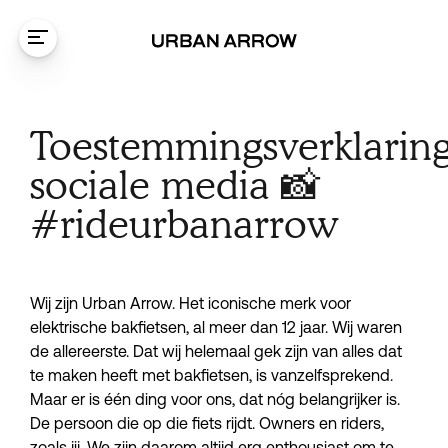
Ga naar de inhoud
Social media
consent
Toestemmingsverklarin
statement
sociale media 📸
#rideurbanarrow
Wij zijn Urban Arrow. Het iconische merk voor
elektrische bakfietsen, al meer dan 12 jaar. Wij waren
de allereerste. Dat wij helemaal gek zijn van alles dat
te maken heeft met bakfietsen, is vanzelfsprekend.
Maar er is één ding voor ons, dat nóg belangrijker is.
De persoon die op die fiets rijdt. Owners en riders,
zoals jij. We zijn daarom altijd erg enthousiast om te