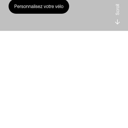
Personnalisez votre vélo
Scroll
L’essayer, c’est
l’adopter
Chez Urban Arrow, nous concevons des vélos cargo