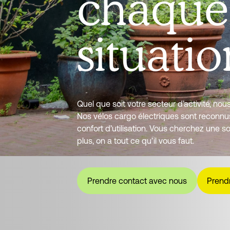
chaque
situatio
Quel que soit votre secteur d’activité, no
Nos vélos cargo électriques sont reconnus po
confort d’utilisation. Vous cherchez une s
plus, on a tout ce qu’il vous faut.
Prendre contact avec nous
Prend