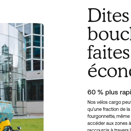
Dites
bouc
faite
écon
60 % plus rapi
Nos vélos cargo peuv
qu’une fraction de la
fourgonnette, même é
accéder aux zones à 
raccourcis à travers l