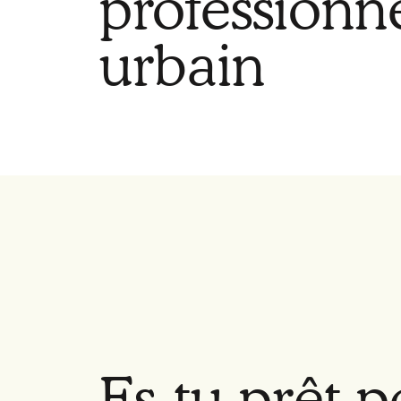
professionn
urbain
Es-tu prêt 