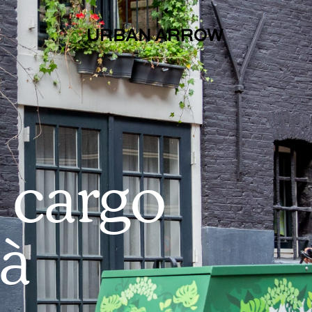
olutions
 cargo
 à