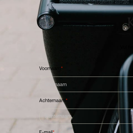
K
Vul he
Voornaam
*
Achternaam
*
E-mail
*