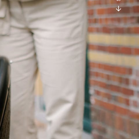
electeerde
Urban Arrow dealernetwerk
is je
nt voor productgerelateerde vragen,
nformatie over je bestelde fiets. Als je, nadat je
alers hebt gesproken, nog vragen hebt of
s wilt delen, beantwoorden we die graag!
ice Cente
r
voor een antwoord op veelgestelde