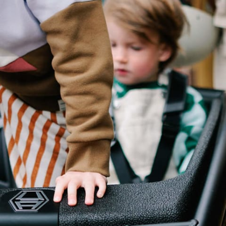
Ons zorgvuldig ges
eerste aanspreekpu
garantiegevallen of i
 met
met een van onze de
opmerkingen met on
Bekijk ook ons
Serv
vragen.