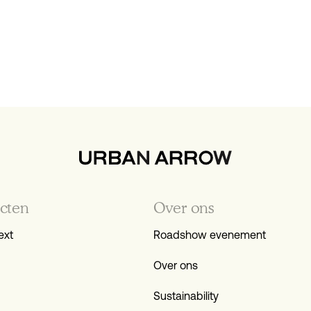
cten
Over ons
ext
Roadshow evenement
Over ons
Sustainability