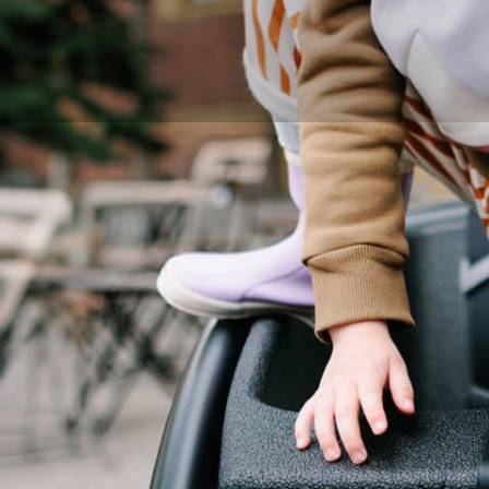
Al contact
opgenomen
je dealer?