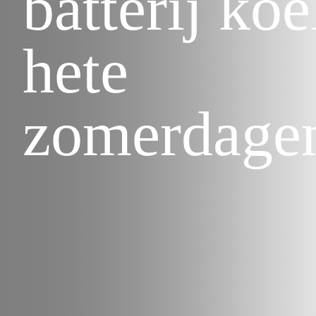
batterij koe
hete
zomerdage