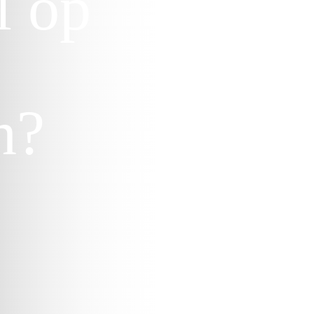
l op
n?