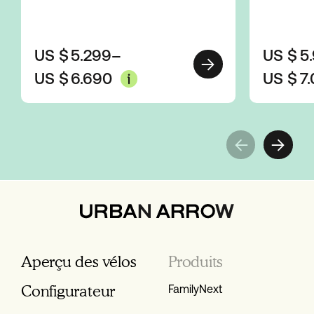
US $
5.299
–
US $
5
US $
6.690
US $
7
Aperçu des vélos
Produits
Configurateur
FamilyNext