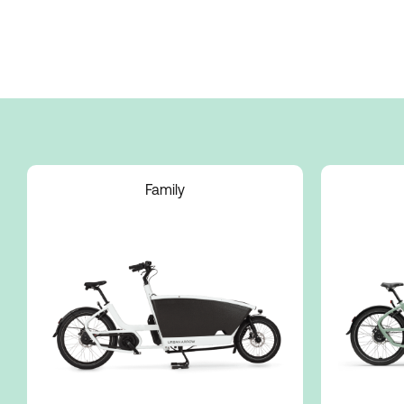
Adaptateur pour
siège enfant C15
Family