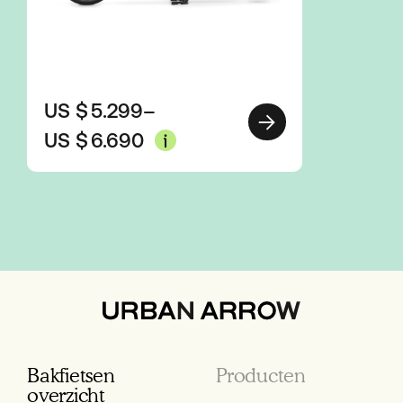
US $
5.299
–
US $
6.690
Bakfietsen
Producten
overzicht