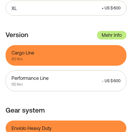
XL
+
US $
600
Version
Mehr Info
Cargo Line
85 Nm
Performance Line
-
US $
600
65 Nm
Gear system
Enviolo Heavy Duty