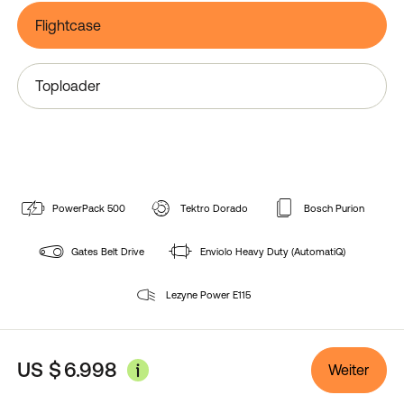
Flightcase
Toploader
PowerPack 500
Tektro Dorado
Bosch Purion
Gates Belt Drive
Enviolo Heavy Duty (AutomatiQ)
Lezyne Power E115
US $
6.998
Weiter