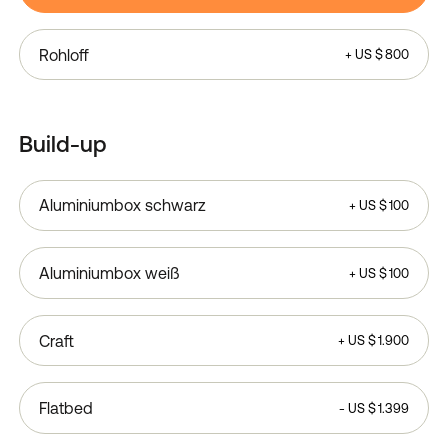
Rohloff
+
US $
800
Build-up
Aluminiumbox schwarz
+
US $
100
Aluminiumbox weiß
+
US $
100
Craft
+
US $
1.900
Flatbed
-
US $
1.399