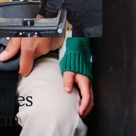
lles
nn