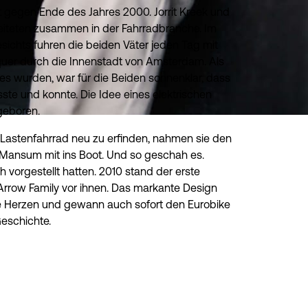
 gegen Ende des Jahres 2000. Jorrit Kreek und
eiteten zusammen in der Fahrradbranche. Im
ichts fuhren die beiden Väter jeden Tag mit
uer durch die Innenstadt von Amsterdam. Als
es wurden, war für die Beiden sonnenklar, dass
te und konnte. Die Idee eines elektrischen
geboren.
stenfahrrad neu zu erfinden, nahmen sie den
Mansum mit ins Boot. Und so geschah es.
h vorgestellt hatten. 2010 stand der erste
Arrow Family vor ihnen. Das markante Design
le Herzen und gewann auch sofort den Eurobike
Geschichte.