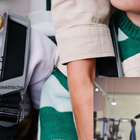
d
elektrische
r waren die
ns alles rund um
h wichtiger als das
sitzer und Fahrer,
r dir eine Last