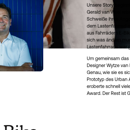
Unsere Story beginnt
Gerald van Weel arb
Schweiße ihres Anges
dem Lastenfahrrad q
aus Fahrrädern E-Bik
sich was ändern muss
Lastenfahrrads war 
Um gemeinsam das La
Designer Wytze van 
Genau, wie sie es sic
Prototyp des Urban 
eroberte schnell vie
Award. Der Rest ist 