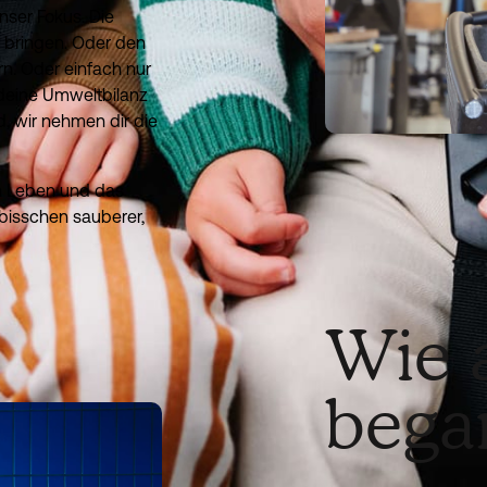
nser Fokus. Die
 bringen. Oder den
n. Oder einfach nur
 deine Umweltbilanz
, wir nehmen dir die
n Leben und das
 bisschen sauberer,
Wie a
bega