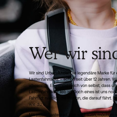
Wer wir sin
Wir sind Urban Arrow. Die legendäre Marke für 
Lastenfahrräder – schon seit über 12 Jahren. Wi
allerersten. Es versteht sich von selbst, dass u
Lastenfahrräder lieb ist. Doch eines ist uns noc
Fahrrad: nämlich die Person, die darauf fährt. Be
wie du.
Mit jedem Lastenrad, das wir bauen, möchten wi