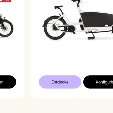
en
Entdecke
Konfiguri