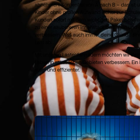
abnehmen. Sorgenfrei von A nach B – das ist u
Kinder ohne großen Aufwand sicher zur Schule
Kunden sofort mit dem wichtigen Paket beliefer
zu einer saubereren Innenstadt beitragen und
verbessern. Was auch immer deine Gründe sind
Last ab.
Mit unseren Lastenfahrrädern möchten wir dei
Leben in städtischen Gebieten verbessern. Ein
stiller und effizienter.