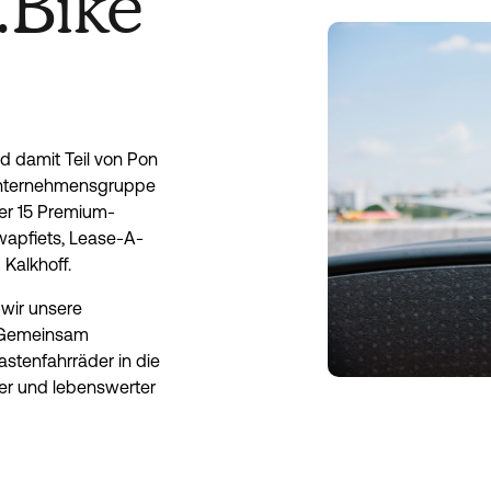
.Bike
nd damit Teil von Pon
 Unternehmensgruppe
ber 15 Premium-
apfiets, Lease-A-
 Kalkhoff.
wir unsere
. Gemeinsam
astenfahrräder in die
ser und lebenswerter