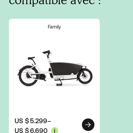
Family
US $
5.299
–
US $
6.690