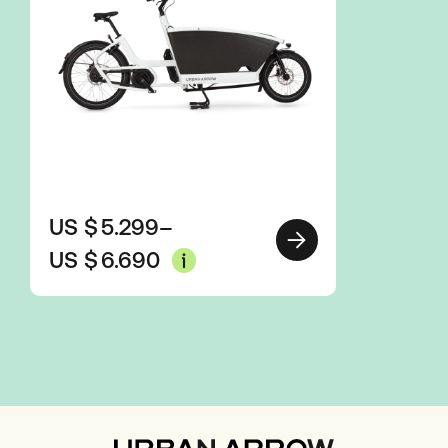
US $
5.299
–
US $
6.690