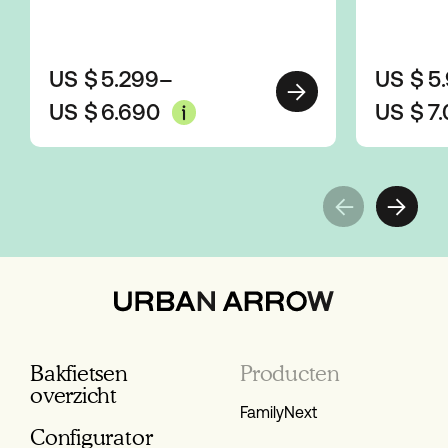
US $
5.299
–
US $
5
US $
6.690
US $
7
Bakfietsen
Producten
overzicht
FamilyNext
Configurator