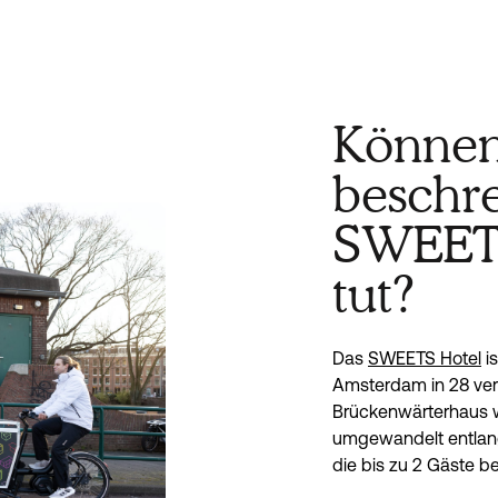
Können
beschr
SWEETS
tut?
Das
SWEETS Hotel
is
Amsterdam in 28 ve
Brückenwärterhaus wu
umgewandelt entlan
die bis zu 2 Gäste 